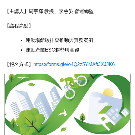
【主講人】周宇輝 教授、李慈晏 營運總監
【議程亮點】
運動場館碳排查推動與實務案例
運動產業ESG趨勢與實踐
【報名方式】
https://forms.gle/o4Q2z5YMAft3XJJK6