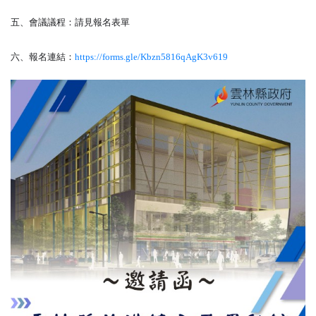
五、會議議程：請見報名表單
六
、報名連結：
https://forms.gle/Kbzn5816qAgK3v619