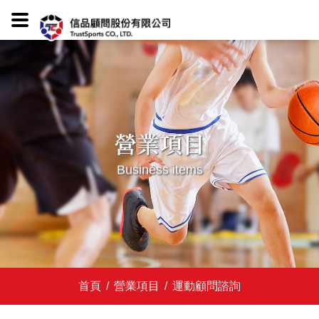
營業項目
Business items
首頁
/
營業項目
/
運動顧問諮詢